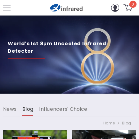
0
0
VAI DIRETTAMENTE AI CONTENUTI
ar
World′s 1st 8μm Uncooled Infrared
Detector
News
Blog
Influencers' Choice
Home
Blog