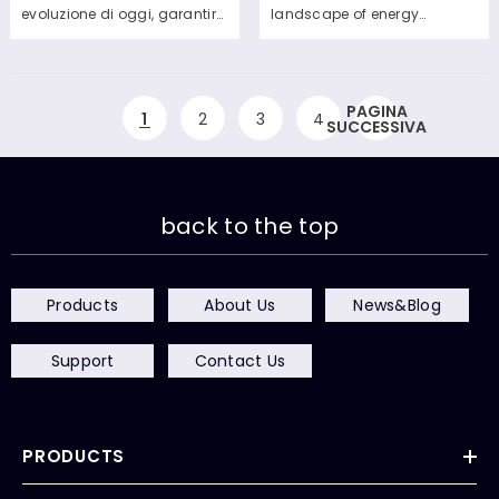
evoluzione di oggi, garantire
landscape of energy
la sicurezza dei circuiti
efficiency, technological
elettrici è fondamentale. Sia
innovations play a pivotal
in ambienti residenziali,
role in transforming
PAGINA
1
2
3
4
commerciali o industriali, i
challenges into
SUCCESSIVA
circuiti difettosi possono
opportunities. One such
comportare gravi rischi che
groundbreaking solution
vanno da danni materiali a
making waves in various
back to the top
situazioni pericolose per la
industries is the Thermal
vita. Un aspetto cruciale per
Imager. Understanding
mantenere la sicurezza del
Thermal Imaging
Products
About Us
News&Blog
circuito è la valutazione...
Technology Thermal
imagers work by capturing
Support
Contact Us
the infrared radiation
emitted by objects and
converting it into a visible...
PRODUCTS